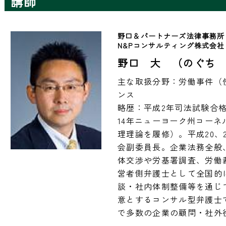
講師
野口＆パートナーズ法律事務所
N&Pコンサルティング株式会
野口 大 （のぐち 
主な取扱分野：労働事件（
ンス

略歴：平成2年司法試験合
14年ニューヨーク州コー
理理論を履修）。平成20、
会副委員長。企業法務全般
体交渉や労基署調査、労働
営者側弁護士として全国的
談・社内体制整備等を通じ
意とするコンサル型弁護士
で多数の企業の顧問・社外