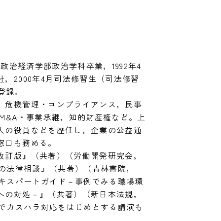
学政治経済学部政治学科卒業，1992年4
，2000年4月司法修習生（司法修習
登録。

，危機管理・コンプライアンス，民事
M&A・事業承継，知的財産権など。上
人の役員などを歴任し，企業の公益通
口も務める。

改訂版』（共著）（労働開発研究会，
力の法律相談』（共著）（青林書院，
エキスパートガイド－事例でみる職場環
への対処－』（共著）（新日本法規，
所でカスハラ対応をはじめとする講演も