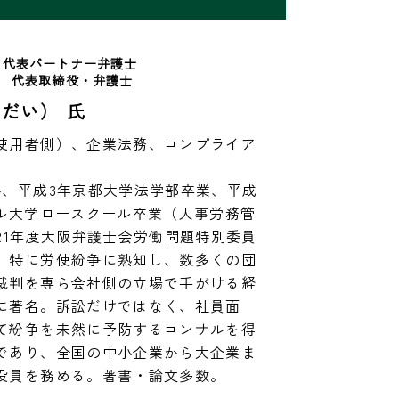
 代表パートナー弁護士
社　代表取締役・弁護士
だい） 氏
使用者側）、企業法務、コンプライア
格、平成3年京都大学法学部卒業、平成
ネル大学ロースクール卒業（人事労務管
21年度大阪弁護士会労働問題特別委員
、特に労使紛争に熟知し、数多くの団
裁判を専ら会社側の立場で手がける経
に著名。訴訟だけではなく、社員面
て紛争を未然に予防するコンサルを得
であり、全国の中小企業から大企業ま
役員を務める。著書・論文多数。