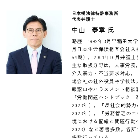
日本橋法律特許事務所
代表弁護士
中山 泰章 氏
略歴：1992年3月早稲田大
月日本生命保険相互会社入社
54期），2001年10月弁護士
主な取扱分野は，人事労務
介入暴力・不当要求対応， 
場会社の社外役員や学校法
報窓口やハラスメント相談窓
『労働問題ハンドブック　
2023年），『反社会的勢
2023年），『労務管理の
境における配慮と問題行動
2023）など著書多数。各
多数行っている。
