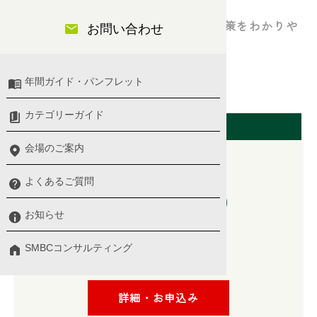
日常業務のリスク管理とトラブル防止策をわかりや
お問い合わせ
すく解説
年間ガイド・パンフレット
総務・法務・監査
カテゴリーガイド
開催日（東京会場）
会場のご案内
よくあるご質問
2026/09/02(水)
10:00 〜 17:00
お知らせ
プログラム詳細 ＞
SMBCコンサルティング
講師：
浅見 隆行 氏
詳細・お申込み