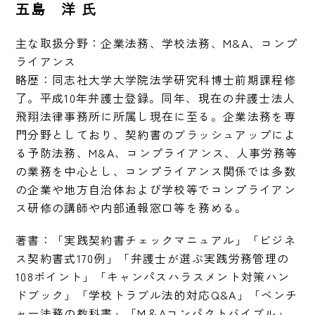
五島 洋 氏
主な取扱分野：企業法務、学校法務、M&A、コンプ
ライアンス

略歴：同志社大学大学院法学研究科博士前期課程修
了。平成10年弁護士登録。同年、現在の弁護士法人
飛翔法律事務所に所属し現在に至る。企業法務を専
門分野としており、契約書のブラッシュアップによ
る予防法務、M&A、コンプライアンス、人事労務等
の業務を中心とし、コンプライアンス関係では多数
の企業や地方自治体および学校等でコンプライアン
ス研修の講師や内部通報窓口等を務める。
著書：「実践契約書チェックマニュアル」「ビジネ
ス契約書式170例」「弁護士が選ぶ実践労務管理の
108ポイント」「キャンパスハラスメント対策ハン
ドブック」「学校トラブル法的対応Q&A」「ベンチ
ャー法務の教科書」「M＆Aコンパクトバイブル」