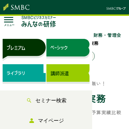
メニュー
トップページ
セミナー検索
「経理・財務・管理会
計」のセミナー一覧
予算管理の基本と実務
来場セミナー
オンラインセミナー
ベーシック（サブスク）
予算管理は単なる数字の積み上げでは無い！
予算管理の基本と実務
セミナー検索
予算の役割、作成の進め方と予測法、予算実績比較
などを具体的に解説！
マイページ