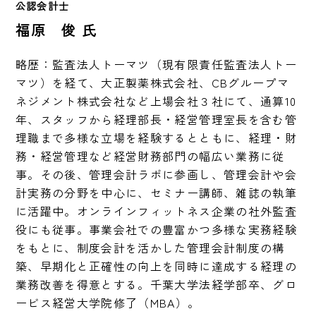
公認会計士　
福原 俊 氏
略歴：監査法人トーマツ（現有限責任監査法人トー
マツ）を経て、大正製薬株式会社、CBグループマ
ネジメント株式会社など上場会社３社にて、通算10
年、スタッフから経理部長・経営管理室長を含む管
理職まで多様な立場を経験するとともに、経理・財
務・経営管理など経営財務部門の幅広い業務に従
事。その後、管理会計ラボに参画し、管理会計や会
計実務の分野を中心に、セミナー講師、雑誌の執筆
に活躍中。オンラインフィットネス企業の社外監査
役にも従事。事業会社での豊富かつ多様な実務経験
をもとに、制度会計を活かした管理会計制度の構
築、早期化と正確性の向上を同時に達成する経理の
業務改善を得意とする。千葉大学法経学部卒、グロ
ービス経営大学院修了（MBA）。