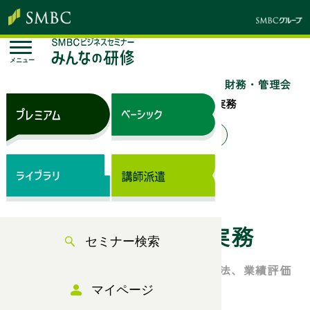
メニュー
トップページ
セミナー検索
「経理・財務・管理会
計」のセミナー一覧
管理会計の基本と実務
来場セミナー
オンラインセミナー
ベーシック（サブスク）
管理会計の基本を１日で学ぶ
管理会計の基本と実務
セミナー検索
制度会計との違い、損益計算書の活用法、業績評価
の考え方について解説
マイページ