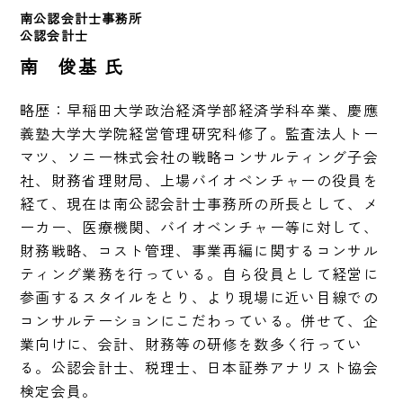
南公認会計士事務所　
公認会計士　
南 俊基 氏
略歴：早稲田大学政治経済学部経済学科卒業、慶應
義塾大学大学院経営管理研究科修了。監査法人トー
マツ、ソニー株式会社の戦略コンサルティング子会
社、財務省理財局、上場バイオベンチャーの役員を
経て、現在は南公認会計士事務所の所長として、メ
ーカー、医療機関、バイオベンチャー等に対して、
財務戦略、コスト管理、事業再編に関するコンサル
ティング業務を行っている。自ら役員として経営に
参画するスタイルをとり、より現場に近い目線での
コンサルテーションにこだわっている。併せて、企
業向けに、会計、財務等の研修を数多く行ってい
る。公認会計士、税理士、日本証券アナリスト協会
検定会員。