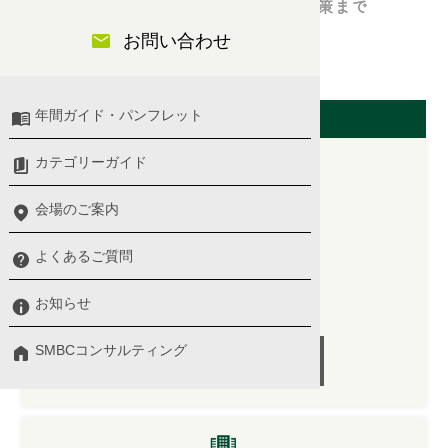
与信管理に問題が発生した場合の対応策まで
お問い合わせ
経理・財務・管理会計
開催日（東京会場）
年間ガイド・パンフレット
カテゴリーガイド
会場のご案内
2026/07/10(金)
10:00 〜 13:00
よくあるご質問
プログラム詳細 ＞
お知らせ
講師：
諸戸 和晃 氏
SMBCコンサルティング
受付終了