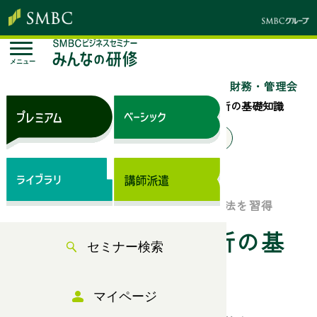
メニュー
トップページ
セミナー検索
「経理・財務・管理会
計」のセミナー一覧
与信管理と企業分析の基礎知識
来場セミナー
オンラインセミナー
ベーシック（サブスク）
基礎知識と具体的な検討事項、分析手法を習得
与信管理と企業分析の基
セミナー検索
礎知識
マイページ