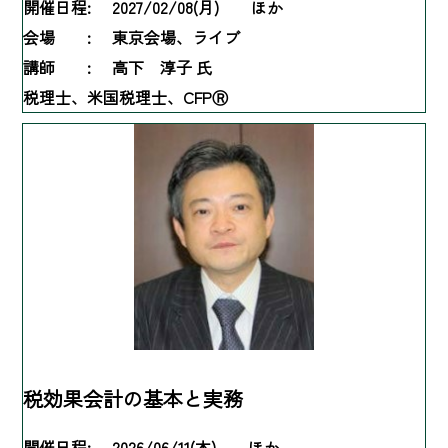
開催日程:
2027/02/08(月) ほか
会場 :
東京会場、ライブ
講師 :
高下 淳子 氏
税理士、米国税理士、CFPⓇ
税効果会計の基本と実務
開催日程:
2026/06/11(木) ほか