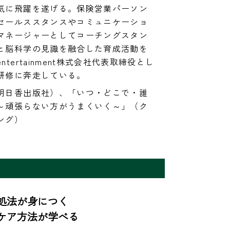
気に飛躍を遂げる。保険営業パーソン
セールススタンスやコミュニケーショ
マネージャーとしてコーチングスタン
と脳科学の見識を融合した育成活動を
ertainment株式会社代表取締役とし
研修に奔走している。
明日香出版社）、「いつ・どこで・誰
～頑張らない方がうまくいく～」（ク
ング）
法が身につく

ケア方法が学べる