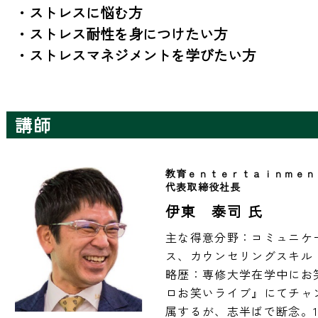
・ストレスに悩む方

・ストレス耐性を身につけたい方

・ストレスマネジメントを学びたい方
講師
教育ｅｎｔｅｒｔａｉｎｍｅｎ
代表取締役社長
伊東 泰司 氏
主な得意分野：コミュニケ
ス、カウンセリングスキル

略歴：専修大学在学中にお
ロお笑いライブ』にてチャ
属するが、志半ばで断念。1