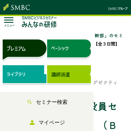
メニュー
トップページ
セミナー検索
「役員・幹部」のセミ
ナー一覧
新任取締役・執行役員セミナー【全３日間】
（Ｂ日程）
来場セミナー
新任役員・次世代経営幹部のためのエグゼクティ
ブ・プログラム
セミナー検索
新任取締役・執行役員セ
ミナー【全３日間】（Ｂ
マイページ