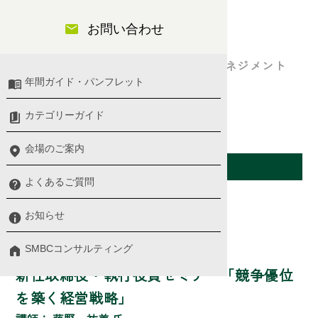
日程）
お問い合わせ
勝ち残りをかけたリーダーの役割とマネジメント
年間ガイド・パンフレット
各講 選択受講可
カテゴリーガイド
役員・幹部
会場のご案内
開催日（大阪会場）
よくあるご質問
第1講
お知らせ
SMBCコンサルティング
セミナー詳細
新任取締役・執行役員セミナー「競争優位
を築く経営戦略」