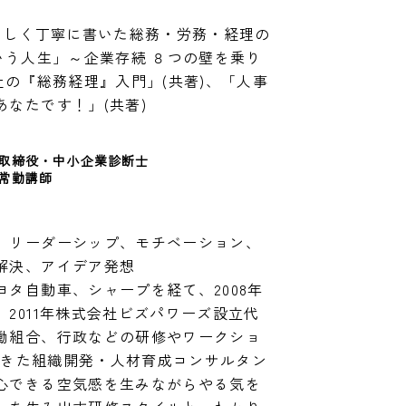
やさしく丁寧に書いた総務・労務・経理の
いう人生」～企業存続 ８つの壁を乗り
社の『総務経理』入門」(共著)、「人事
なたです！」(共著)
取締役・中小企業診断士
常勤講師
、リーダーシップ、モチベーション、
解決、アイデア発想

タ自動車、シャープを経て、2008年
2011年株式会社ビズパワーズ設立代
働組合、行政などの研修やワークショ
してきた組織開発・人材育成コンサルタン
心できる空気感を生みながらやる気を