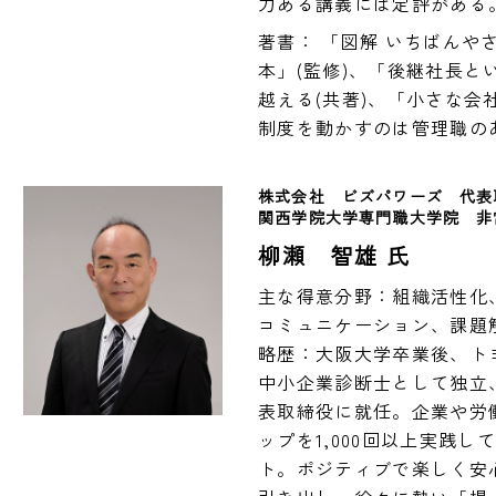
著書： 「図解 いちばん
本」(監修)、「後継社長と
越える(共著)、「小さな会
制度を動かすのは管理職のあ
株式会社　ビズパワーズ　代表
関西学院大学専門職大学院　非
柳瀬 智雄 氏
主な得意分野：組織活性化
コミュニケーション、課題
略歴：大阪大学卒業後、トヨ
中小企業診断士として独立、
表取締役に就任。企業や労
ップを1,000回以上実践
ト。ポジティブで楽しく安