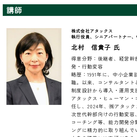
講師
株式会社アタックス
執行役員、シニアパートナー、
北村 信貴子 氏
得意分野：後継者、経営幹
発・行動変容

略歴：1991年に、中小企
職。以来、コンサルタント
制度設計から導入・運用支援
アタックス・ヒューマン・
任し、2024年、㈱アタッ
次世代幹部向けの行動変容
コーチング等、能力開発分
ングに精力的に取り組んで