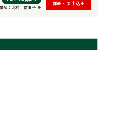
詳細・お申込み
講師：
北村 信貴子 氏