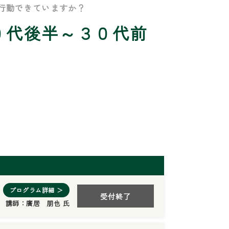
行動できていますか？
０代後半～３０代前
プログラム詳細 ＞
受付終了
講師：
廣居 朋也 氏