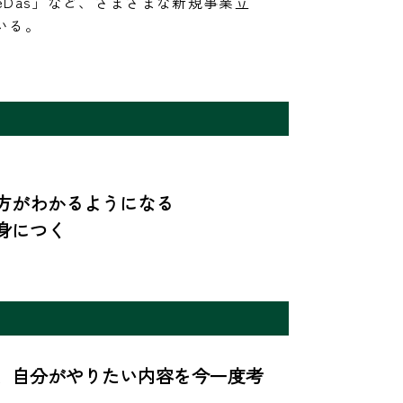
oeDas」など、さまざまな新規事業立
いる。
がわかるようになる

身につく
、自分がやりたい内容を今一度考