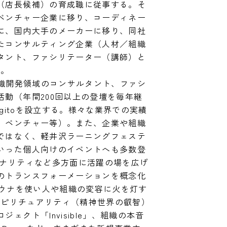
（店長候補）の育成職に従事する。そ
ベンチャー企業に移り、コーディネー
に、国内大手のメーカーに移り、同社
たコンサルティング企業（人材／組織
タント、ファシリテーター（講師）と
 

組織開発領域のコンサルタント、ファシ
活動（年間200回以上の登壇を毎年継
ogitoを設立する。様々な業界での実績
、ベンチャー等）。また、企業や組織
ではなく、軽井沢ラーニングフェステ
いった個人向けのイベントへも多数登
ソナリティなど多方面に活躍の場を広げ
のトランスフォーメーションを概念化
やサウナを使い人や組織の変容に火を灯す
、スピリチュアリティ（精神世界の叡智）
ェクト「Invisible」、組織の本音