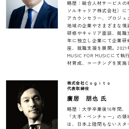
略歴：総合人材サービスの
ソルキャリア株式会社）に
アカウンセラー、プロジェ
地域の企業やさまざまな境
研修やキャリア面談、就職支
年に独立し企業にて企業研
座、就職支援を展開。202
MUSIC FOR MUSIC
材育成、コーチングを実施
株式会社Ｃｏｇｉｔｏ　
代表取締役　
廣居 朋也 氏
略歴：大学卒業後16年間、「
「大手・ベンチャー」の領
は、日本上陸間もないスタ