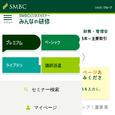
メニュー
トップページ
セミナー検索
「経理・財務・管理会
計」のセミナー一覧
経理実務と税務の基本～主要取引
の会計～
来場セミナー
オンラインセミナー
ベーシック（サブスク）専用ページあ
り
「専用ページ」からお申込みくださ
い。
「フリーワード」にセミナータイトル名を入力し、
セミナー検索
「検索」からお探しください
簿記から経理税務実務へのステップアップ！重要項
マイページ
目を具体的・実務的仕訳で理解！