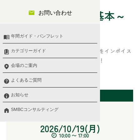
経理実務と税務の基本～
お問い合わせ
主要取引の会計～
年間ガイド・パンフレット
主要取引の会計と税務の接点・注意点をインボイス
カテゴリーガイド
等や税制改正も含め演習を交えて学ぶ！
会場のご案内
経理・財務・管理会計
よくあるご質問
開催日（大阪会場）
お知らせ
SMBCコンサルティング
2026/10/19(月)
10:00 〜 17:00