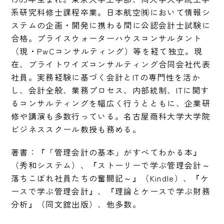
系研究科修士課程卒業。日本航空㈱において情報シ
ステムの企画・開発に携わる間に公認会計士試験に
合格。プライスウォーターハウスコンサルタント
（現・PwCコンサルティング）等を経て独立。現
在、ブライトワイズコンサルティング合同会社代表
社員。実務経験に基づく会計とITの専門性を活か
し、会計全般、業務プロセス、内部統制、ITに関す
るコンサルティングを幅広く行うとともに、企業研
修や講演も多数行っている。名古屋商科大学大学院
ビジネススクール教授も務める。
著書：『「管理会計の基本」がすべてわかる本』
（秀和システム）、『ストーリーで学ぶ管理会計～
落ちこぼれ社員たちの奮闘記～』（Kindle）、『ケ
ースで学ぶ管理会計』、『理論とケースで学ぶ財務
分析』（同文舘出版）、他多数。