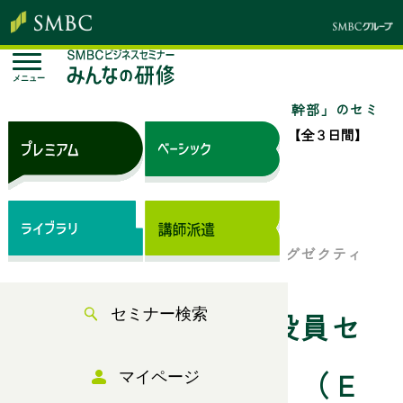
メニュー
トップページ
セミナー検索
「役員・幹部」のセミ
ナー一覧
新任取締役・執行役員セミナー【全３日間】
（Ｅ日程）
来場セミナー
新任役員・次世代経営幹部のためのエグゼクティ
ブ・プログラム
セミナー検索
新任取締役・執行役員セ
ミナー【全３日間】（Ｅ
マイページ