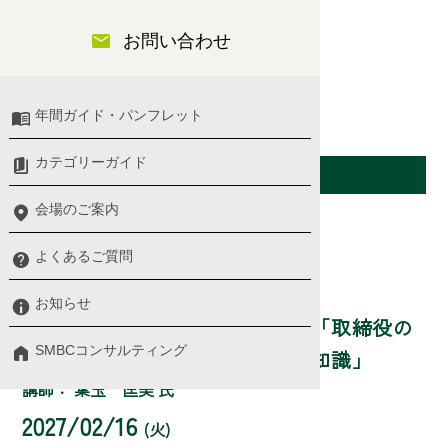
日程）
お問い合わせ
年間ガイド・パンフレット
役員・幹部
カテゴリーガイド
開催日（東京会場）
会場のご案内
第1講
よくあるご質問
セミナー詳細
お知らせ
新任取締役・執行役員セミナー「取締役の
SMBCコンサルティング
責任とコンプライアンス・法律知識」
講師： 葉玉 匡美 氏
2027/02/16
(火)