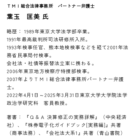
ＴＭＩ総合法律事務所　パートナー弁護士　
葉玉 匡美 氏
略歴： 1989年東京大学法学部卒業。

1991年最高裁判所司法研修所入所。

1993年検事任官、熊本地検検事などを経て2001年法
務省民事局付検事。

会社法・社債等振替法立案に携わる。

2006年東京地方検察庁特捜部検事。

2007年よりＴＭＩ総合法律事務所パートナー弁護
士。

2022年4月1日～2025年3月31日東京大学大学院法学
政治学研究科　客員教授。
著書： 『Ｑ＆Ａ 決算修正の実務詳解』（中央経済
社）、『株券電子化ガイドブック[実務編]』共著
（商事法務）、『会社法大系1』共著（青山書院）