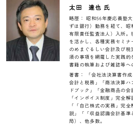
太田 達也 氏
略歴： 昭和56年慶応義塾
ずほ銀行）勤務を経て、昭和
有限責任監査法人）入所。
を活かし、各種実務セミナ
のめまぐるしい会計及び税
須の事項を網羅した実践的
書籍の執筆および雑誌等へ
著書： 「会社法決算書作
会計と税務」「商法決算ハ
ドブック」「金融商品の会
「インボイス制度」完全解
「「自己株式の実務」完全
説」「「収益認識会計基準
局）、他多数。