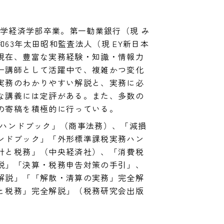
大学経済学部卒業。第一勧業銀行（現 み
63年太田昭和監査法人（現 EY新日本
現在、豊富な実務経験・知識・情報力
ー講師として活躍中で、複雑かつ変化
実務のわかりやすい解説と、実務に必
な講義には定評がある。また、多数の
の寄稿を積極的に行っている。
成ハンドブック」（商事法務）、「減損
ンドブック」「外形標準課税実務ハン
計と税務」（中央経済社）、「消費税
説」「決算・税務申告対策の手引」、
解説」「「解散・清算の実務」完全解
と税務」完全解説」（税務研究会出版