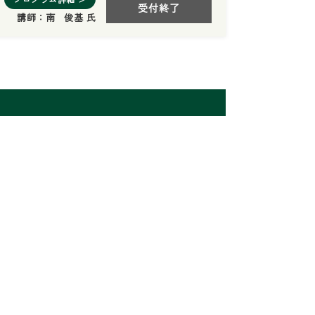
受付終了
講師：
南 俊基 氏