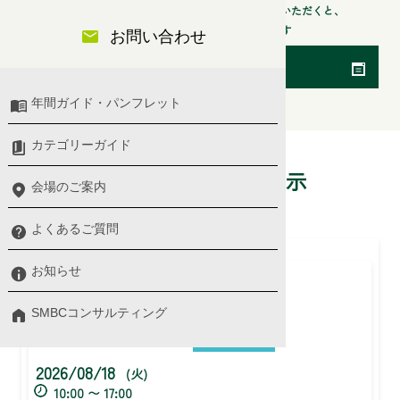
検索条件からセミナー会場や開催日などを指定いただくと、
より探したいセミナーが検索できます
お問い合わせ
検索条件を変更
年間ガイド・パンフレット
カテゴリーガイド
9件中
1-9件を表示
会場のご案内
よくあるご質問
若手社員のためのロジカルシンキング研修
お知らせ
2026/08/18
(火)
10:00 〜 17:00
SMBCコンサルティング
空席あり
大阪会場
2026/08/18
(火)
10:00 〜 17:00