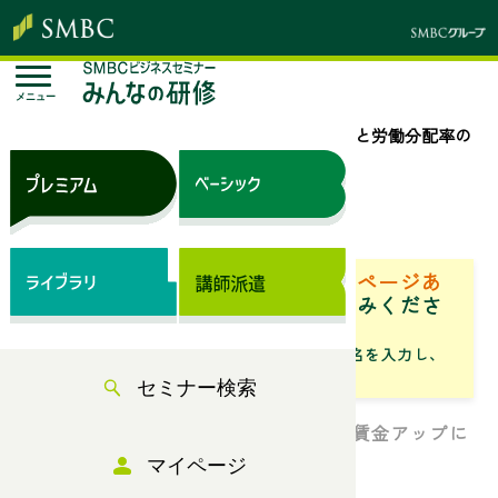
メニュー
トップページ
セミナー検索
要員計画と労働分配率の
考え方の基本
来場セミナー
ベーシック（サブスク）専用ページあ
り
「専用ページ」からお申込みくださ
い。
「フリーワード」にセミナータイトル名を入力し、
「検索」からお探しください
セミナー検索
【新企画】人手不足やインフレによる賃金アップに
どう対応しますか？
マイページ