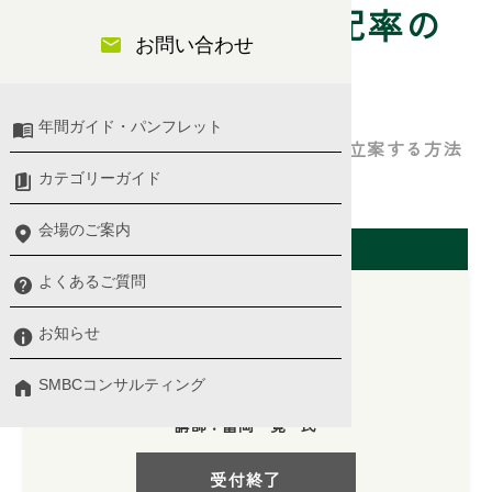
要員計画と労働分配率の
お問い合わせ
考え方の基本
年間ガイド・パンフレット
人にまつわる計画を自社の数字を元に立案する方法
を解説
カテゴリーガイド
会場のご案内
開催日（大阪会場）
よくあるご質問
お知らせ
2025/06/02(月)
SMBCコンサルティング
10:00 〜 13:00
講師：冨岡 寛 氏
受付終了