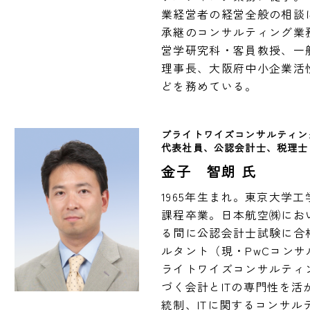
業経営者の経営全般の相談
承継のコンサルティング業
営学研究科・客員教授、一
理事長、大阪府中小企業活
どを務めている。
ブライトワイズコンサルティン
代表社員、公認会計士、税理士
金子 智朗 氏
1965年生まれ。東京大学
課程卒業。日本航空㈱にお
る間に公認会計士試験に合
ルタント（現・PwCコン
ライトワイズコンサルティ
づく会計とITの専門性を
統制、ITに関するコンサ