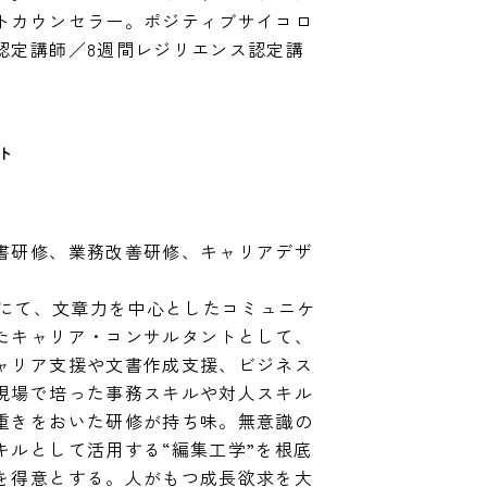
トカウンセラー。ポジティブサイコロ
認定講師／8週間レジリエンス認定講
ト
書研修、業務改善研修、キャリアデザ
校にて、文章力を中心としたコミュニケ
たキャリア・コンサルタントとして、
ャリア支援や文書作成支援、ビジネス
現場で培った事務スキルや対人スキル
重きをおいた研修が持ち味。無意識の
キルとして活用する“編集工学”を根底
を得意とする。人がもつ成長欲求を大