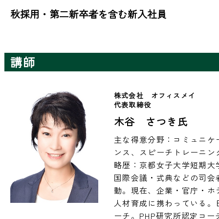
秋採用・第二新卒者を含む新入社員
講師
株式会社　オフィスメイ
代表取締役
木谷 さつき氏
主な得意分野：コミュニケ
ンス、スピーチトレーニング
略歴：京都女子大学短期大
国際会議・式典などの司会
動。現在、企業・官庁・ホ
人材育成に携わっている。
ーチ。PHP研究所認定コ