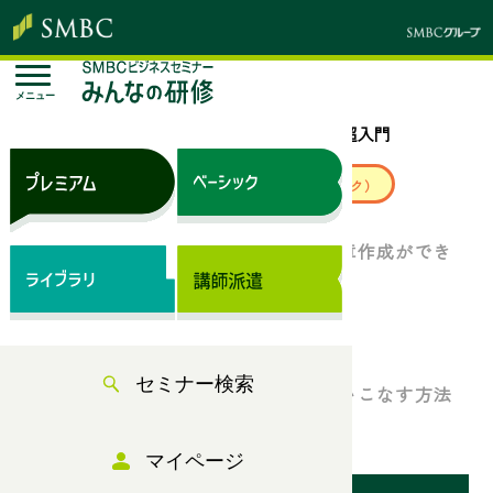
メニュー
トップページ
セミナー検索
Word 超入門
来場セミナー
ベーシック（サブスク）
Wordの基本機能を使って、綺麗な文章作成ができ
ていますか？
Word 超入門
セミナー検索
Wordの基本的な使い方や効率よく使いこなす方法
を解説します！
マイページ