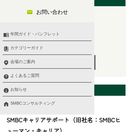
開催日（大阪会場）
お問い合わせ
2026/02/19(木)
年間ガイド・パンフレット
10:00 〜 13:00
講師：野住 明浩 氏
カテゴリーガイド
会場のご案内
受付終了
よくあるご質問
会場案内
お知らせ
SMBCコンサルティング
来場会場
SMBCキャリアサポート（旧社名：SMBCヒ
ューマン・キャリア）