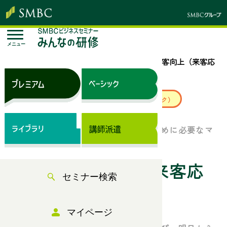
メニュー
トップページ
セミナー検索
接遇・接客向上（来客応
対）トレーニング
来場セミナー
ベーシック（サブスク）
全ての人に思いやりを持って接するために必要なマ
インドとテクニックとは？
接遇・接客向上（来客応
セミナー検索
対）トレーニング
マイページ