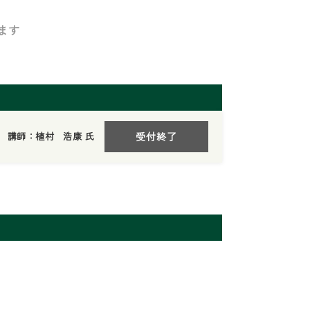
ます
講師：植村 浩康 氏
受付終了