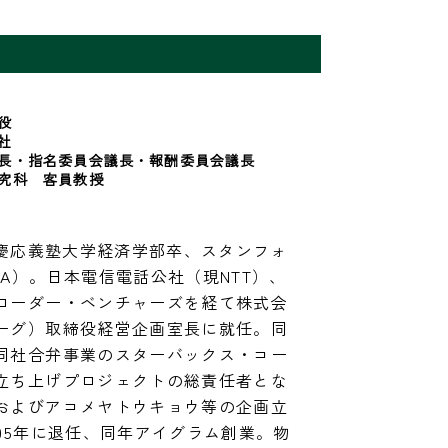
役


長・指名委員会議長・報酬委員会議長

究科　客員教授
。慶応義塾大学経済学部卒、スタンフォ
A）。日本電信電話公社（現NTT）、
ローダー・ベンチャーズを経て株式会
ーグ）取締役経営企画室長に就任。同
同社合弁事業のスターバックス・コー
立ち上げプロジェクトの総責任者とな
およびアコメヤトウキョウ等の企画立
05年に退任、同年アイグラム創業。物