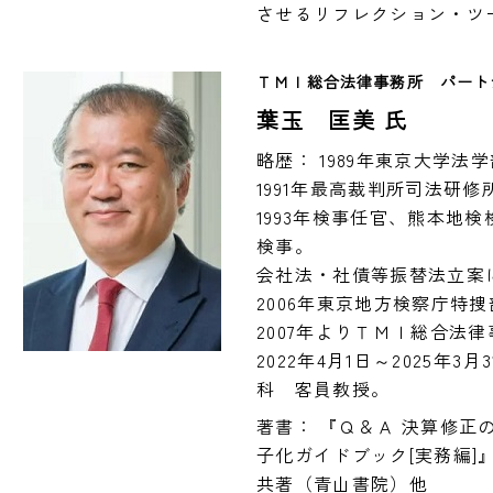
させるリフレクション・ツ
ＴＭＩ総合法律事務所　パート
葉玉 匡美 氏
略歴： 1989年東京大学法学
1991年最高裁判所司法研修
1993年検事任官、熊本地検
検事。

会社法・社債等振替法立案に
2006年東京地方検察庁特捜
2007年よりＴＭＩ総合法
2022年4月1日～2025年
科　客員教授。
著書： 『Ｑ＆Ａ 決算修
子化ガイドブック[実務編]
共著（青山書院）他