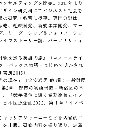
ンサルティングを開始。2015年より
会デザイン研究科にてビジネスと社会を
築の研究・教育に従事。専門分野は、
戦略、組織開発、新規事業開発、マー
グ、リーダーシップ＆フォロワーシッ
ライフストーリー論、パーソナリティ
円環を巡る英雄の旅』（コスモスライ
スターバックス物語－はじめて明かされ
房2015）

究の現在』（金安岩男 他 編：一般財団
9）第2章「都市の物語構造－新宿区の不
」、『競争優位に導く業務改善とイノ
日本医療企画2022）第１章「イノベ
やキャリアジャーニーなどを内省的に
』を出版。研修内容を振り返り、定着