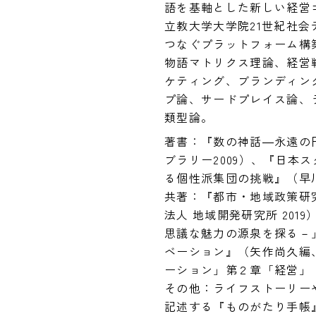
語を基軸とした新しい経営コ
立教大学大学院21世紀社
つなぐプラットフォーム構
物語マトリクス理論、経営
ケティング、ブランディン
プ論、サードプレイス論、
類型論。
著書：『数の神話―永遠の
ブラリー2009）、『日本
る個性派集団の挑戦』（早川書
共著：『都市・地域政策研
法人 地域開発研究所 201
思議な魅力の源泉を探る－
ベーション』（矢作尚久編、
ーション」第２章「経営」

その他：ライフストーリー
記述する『ものがたり手帳