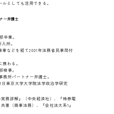
ールとしても活用できる。
ナー弁護士　
部卒業。

所入所。

検事などを経て2001年法務省民事局付
携わる。

部検事。

律事務所パートナー弁護士。

3月31日東京大学大学院法学政治学研究
正の実務詳解』（中央経済社）、『株券電
』共著（商事法務）、『会社法大系1』