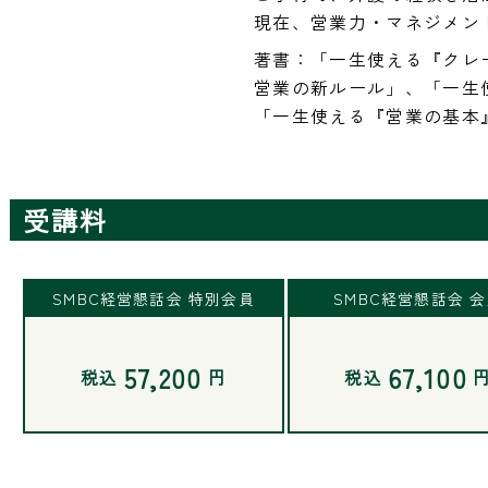
現在、営業力・マネジメン
著書：「一生使える『クレ
営業の新ルール」、「一生
「一生使える『営業の基本
受講料
SMBC経営懇話会 特別会員
SMBC経営懇話会 
57,200
67,100
税込
円
税込