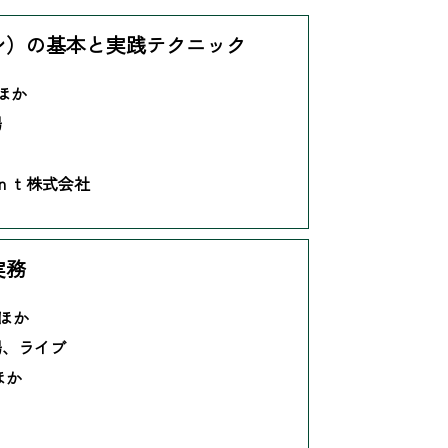
ン）の基本と実践テクニック
 ほか
場
ｅｎｔ株式会社
実務
 ほか
場、ライブ
ほか