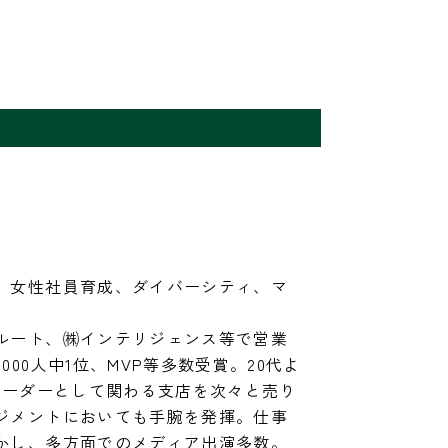
、女性社員育成、ダイバーシティ、マ
ルート、㈱インテリジェンス等で営業
00人中1位、MVP等多数受賞。20代よ
リーダーとして関わる支店を次々と売り
ジメントにおいても手腕を発揮。仕事
かし、多方面でのメディア出演多数。