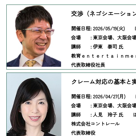
交渉（ネゴシエーショ
開催日程:
2026/05/19(火)
会場 :
東京会場、大阪会
講師 :
伊東 泰司 氏
教育ｅｎｔｅｒｔａｉｎｍ
代表取締役社長
クレーム対応の基本と
開催日程:
2026/04/27(月)
会場 :
東京会場、大阪会
講師 :
人見 玲子 氏 
株式会社コントレール
代表取締役