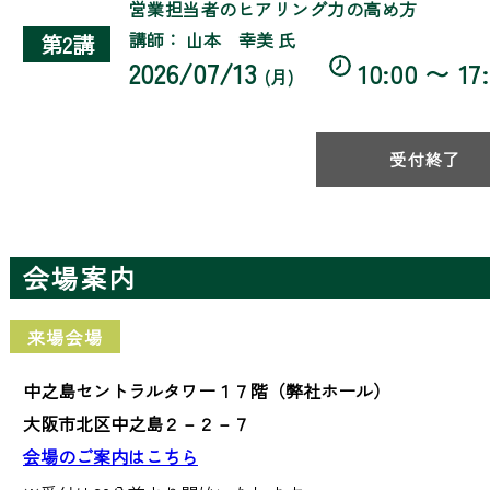
営業担当者のヒアリング力の高め方
講師： 山本 幸美 氏
第2講
2026/07/13
10:00 〜 17
(月)
受付終了
会場案内
来場会場
中之島セントラルタワー１７階（弊社ホール）
大阪市北区中之島２－２－７
会場のご案内はこちら