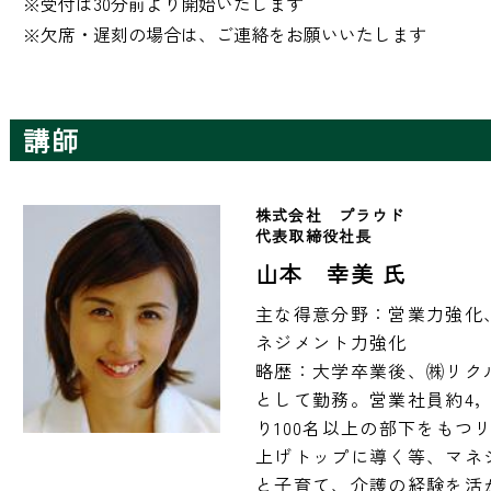
※受付は30分前より開始いたします 

※欠席・遅刻の場合は、ご連絡をお願いいたします
講師
株式会社　プラウド
代表取締役社長
山本 幸美 氏
主な得意分野：営業力強化
ネジメント力強化

略歴：大学卒業後、㈱リク
として勤務。営業社員約4，0
り100名以上の部下をもつ
上げトップに導く等、マネ
と子育て、介護の経験を活