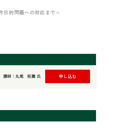
今日的問題への対応まで～
講師：丸尾 拓養 氏
申し込む