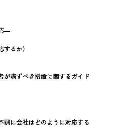
―

するか）

者が講ずべき措置に関するガイド
不調に会社はどのように対応する