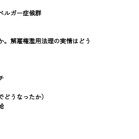
ルガー症候群

か。解雇権濫用法理の実情はどう


どうなったか）


