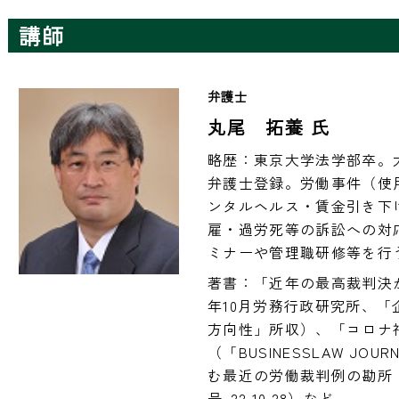
講師
弁護士
丸尾 拓養 氏
略歴：東京大学法学部卒。
弁護士登録。労働事件（使
ンタルヘルス・賃金引き下
雇・過労死等の訴訟への対
著書：「近年の最高裁判決が
年10月労務行政研究所、
方向性」所収）、「コロナ
（「BUSINESSLAW JO
む最近の労働裁判例の勘所（
号-22.10.28）など