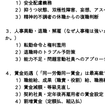
　　１）安全配慮義務

　　２）抑うつ状態、双極性障害、妄想、アスペ
　　３）精神的不調者の休職からの復職判断

３．人事異動・退職・解雇（なぜ人事権は強い
か。）

　　１）転勤命令と権利濫用

　　２）退職時のトラブル予防策

　　３）能力不足・問題言動社員へのアプローチ
４．賃金処遇（「同一労働同一賃金」は最高裁で
　　１）職能給、成果（職責・役割）給、職務給
　　２）賃金減額・等級見直し

　　３）契約社員・定年後再雇用者の賃金設定

　　４）割増賃金（定額払、組込払）
