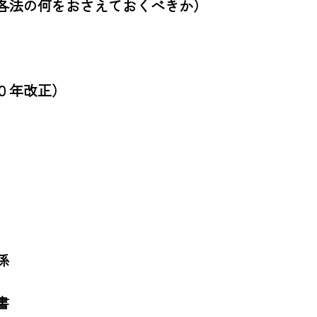
各法の何をおさえておくべきか）

年改正）






