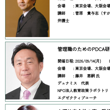
会場 :
東京会場、大阪会
講師 :
菅原 貴与志（す
弁護士
管理職のためのPDCA
開催日程:
2026/09/14(月)
会場 :
東京会場、大阪会
講師 :
藤井 恵嗣 氏
デュナミス 代表
NPO法人教育政策ラボラト
エグゼクティブコーチ