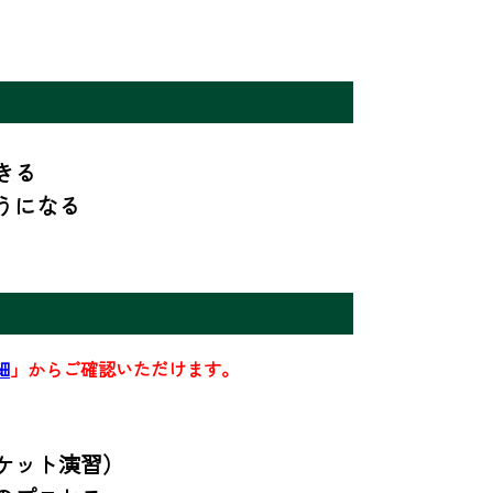
る

うになる
細
」からご確認いただけます。
ット演習）
