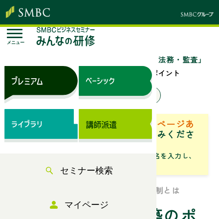
メニュー
トップページ
セミナー検索
「総務・法務・監査」
のセミナー一覧
リスク管理体制構築のポイント
来場セミナー
オンラインセミナー
ベーシック（サブスク）専用ページあ
り
「専用ページ」からお申込みくださ
い。
「フリーワード」にセミナータイトル名を入力し、
「検索」からお探しください
セミナー検索
攻めの経営を可能にするリスク管理体制とは
マイページ
リスク管理体制構築のポ