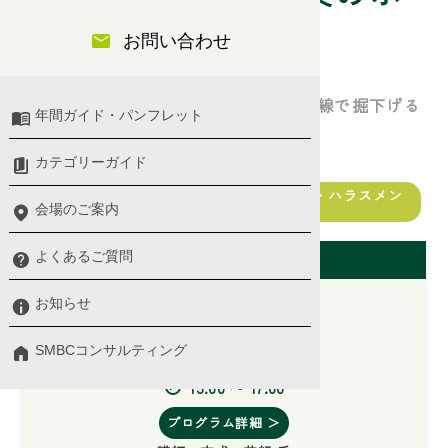
お問い合わせ
イント
リスク管理の本質を、現場レベルの目線で掘下げる
年間ガイド・パンフレット
カテゴリーガイド
総務・法務・監査
リスクマネジメント・コンプライアンス・ハラスメン
ト
会場のご案内
開催日（東京会場）
よくあるご質問
お知らせ
SMBCコンサルティング
2027/01/27(水)
13:00 〜 17:00
プログラム詳細 ＞