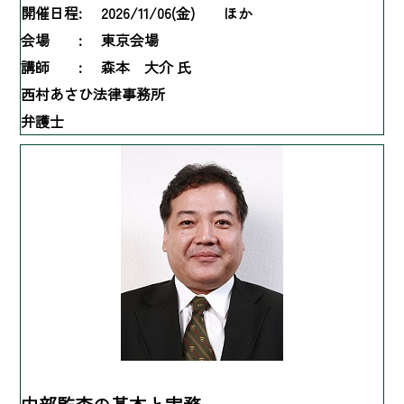
開催日程:
2026/11/06(金) ほか
会場 :
東京会場
講師 :
森本 大介 氏
西村あさひ法律事務所
弁護士