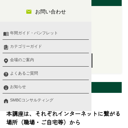
開催日（ライブ）
お問い合わせ
2025/12/08(月)
年間ガイド・パンフレット
14:00 〜 16:00
講師：西川 英彦 氏
カテゴリーガイド
会場のご案内
受付終了
よくあるご質問
会場案内
お知らせ
SMBCコンサルティング
ライブ
本講座は、それぞれインターネットに繋がる
場所（職場・ご自宅等）から