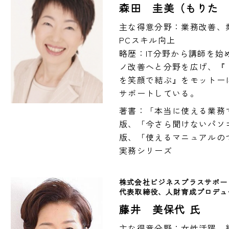
森田 圭美（もりた
主な得意分野：業務改善、
PCスキル向上

略歴：IT分野から講師を
ノ改善へと分野を広げ、『
を笑顔で結ぶ』をモットー
サポートしている。
著書：「本当に使える業務
版、「今さら聞けないパソ
版、「使えるマニュアルの
実務シリーズ
株式会社ビジネスプラスサポー
代表取締役、人財育成プロデュ
藤井 美保代 氏
主な得意分野：女性活躍、