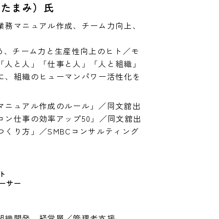
 たまみ）氏
業務マニュアル作成、チーム力向上、
始め、チーム力と生産性向上のヒト／モ
「人と人」「仕事と人」「人と組織」
に、組織のヒューマンパワー活性化を
マニュアル作成のルール」／同文舘出
コン仕事の効率アップ50」／同文舘出
つくり方」／SMBCコンサルティング
ト　
ーサー
組織開発、経営層／管理者支援
